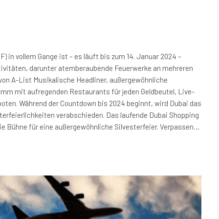
) in vollem Gange ist – es läuft bis zum 14. Januar 2024 –
raktivitäten, darunter atemberaubende Feuerwerke an mehreren
von A-List Musikalische Headliner, außergewöhnliche
ramm mit aufregenden Restaurants für jeden Geldbeutel, Live-
ten. Während der Countdown bis 2024 beginnt, wird Dubai das
sterfeierlichkeiten verabschieden. Das laufende Dubai Shopping
die Bühne für eine außergewöhnliche Silvesterfeier. Verpassen…