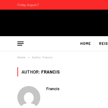
Friday, August 7
HOME
REI
Home
»
Author: Francis
AUTHOR:
FRANCIS
Francis