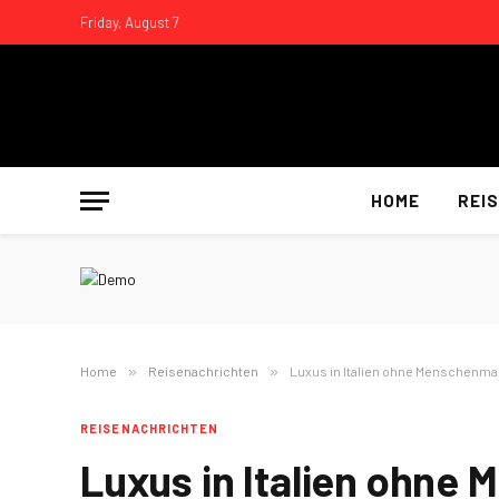
Friday, August 7
HOME
REI
Home
»
Reisenachrichten
»
Luxus in Italien ohne Menschenm
REISENACHRICHTEN
Luxus in Italien ohn