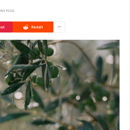
MINS READ
est
Reddit